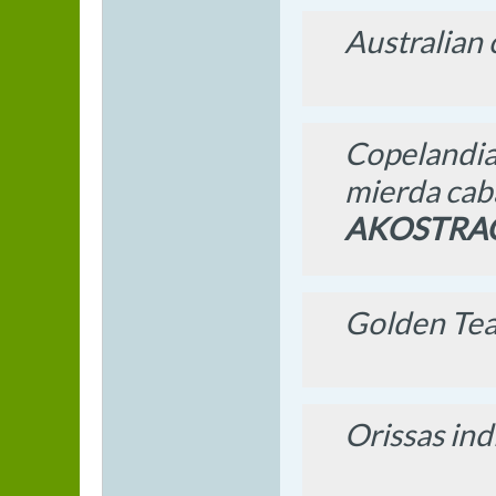
Australian
Copelandia,
mierda caba
AKOSTRA
Golden Teac
Orissas ind