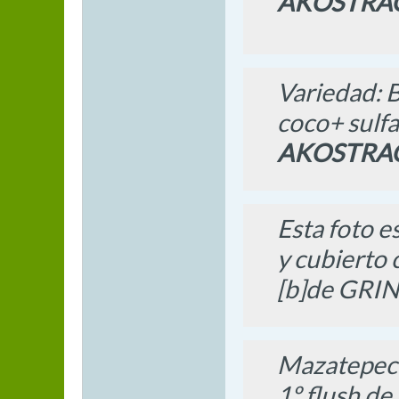
AKOSTRA
Variedad: B
coco+ sulfa
AKOSTRA
Esta foto e
y cubierto 
[b]de GR
Mazatepec 
1º flush de