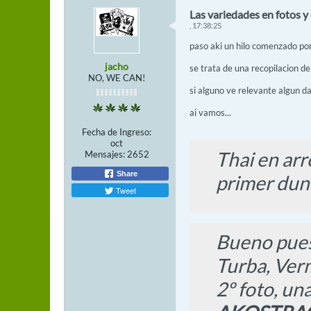
Las variedades en fotos y 
, 17:38:25
paso aki un hilo comenzado por
jacho
se trata de una recopilacion de
NO, WE CAN!
si alguno ve relevante algun da
ai vamos...
Fecha de Ingreso:
oct
Thai en arro
Mensajes:
2652
Share
primer dun
Tweet
Bueno pues 
Turba, Verm
2º foto, un