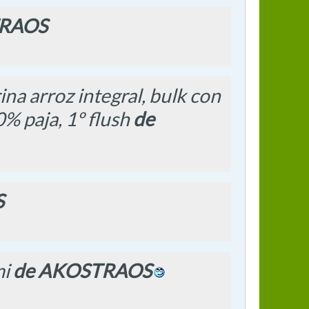
TRAOS
ina arroz integral, bulk con
% paja, 1º flush
de
S
mi
de AKOSTRAOS