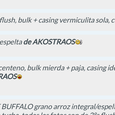
lush, bulk + casing vermiculita sola,
 espelta
de AKOSTRAOS
enteno, bulk mierda + paja, casing i
RAOS
BUFFALO grano arroz integral/espel