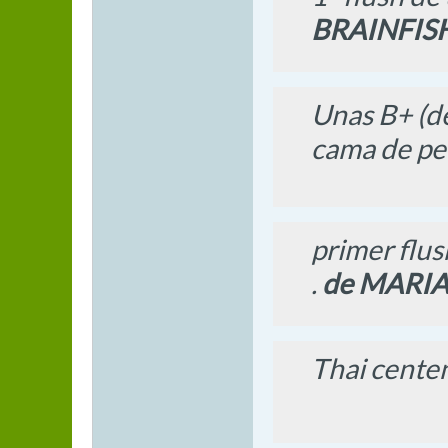
BRAINFIS
Unas B+ (de
cama de per
primer flus
.
de MARIA
Thai centen