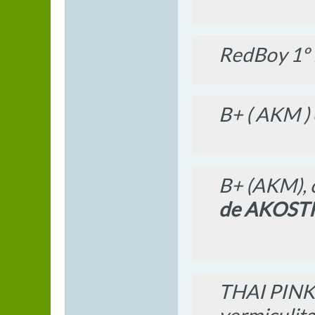
RedBoy 1º f
B+ ( AKM )
B+ (AKM), c
de AKOST
THAI PINK 