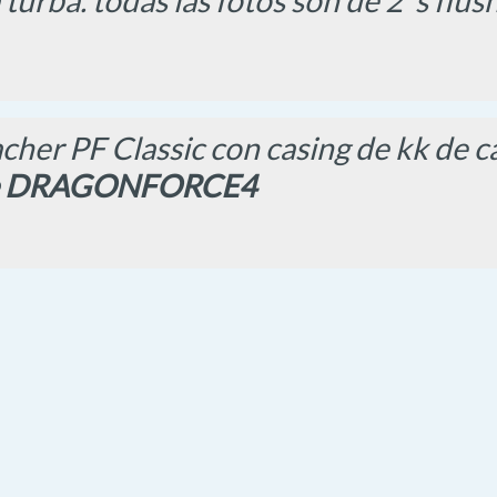
 turba. todas las fotos son de 2°s flu
her PF Classic con casing de kk de ca
e DRAGONFORCE4