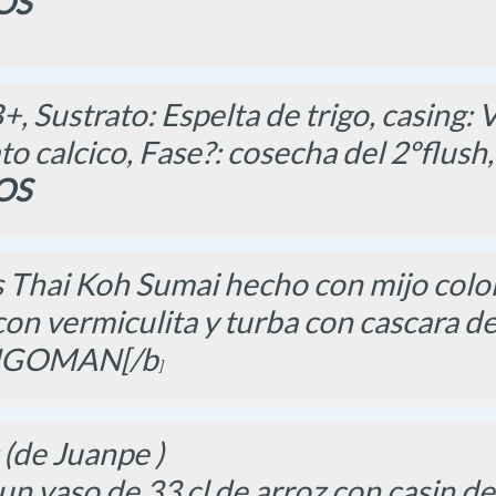
OS
+, Sustrato: Espelta de trigo, casing:
to calcico, Fase?: cosecha del 2ºflush
OS
s Thai Koh Sumai hecho con mijo colo
con vermiculita y turba con cascara d
INGOMAN[/b
]
(de Juanpe )
 un vaso de 33 cl de arroz con casin 