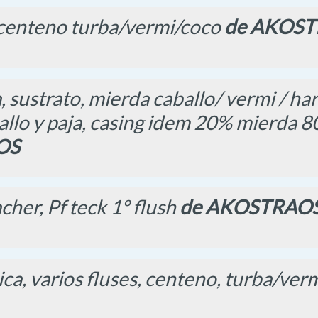
 centeno turba/vermi/coco
de AKOS
 sustrato, mierda caballo/ vermi / har
llo y paja, casing idem 20% mierda 80
OS
her, Pf teck 1º flush
de AKOSTRAO
ica, varios fluses, centeno, turba/ver