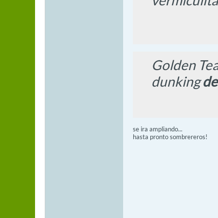
vermiculita
Golden Teac
dunking
d
se ira ampliando...
hasta pronto sombrereros!