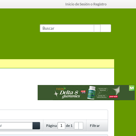
Inicio de Sesión o Registro
Página
de
1
Filtrar