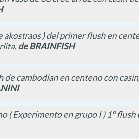
H
 akostraos ) del primer flush en cente
lita.
de BRAINFISH
h de cambodian en centeno con casing
NINI
o ( Experimento en grupo I ) 1º flush