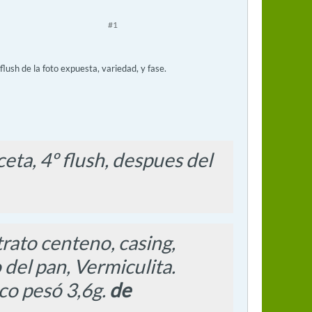
#1
flush de la foto expuesta, variedad, y fase.
ceta, 4º flush, despues del
trato centeno, casing,
 del pan, Vermiculita.
eco pesó 3,6g.
de