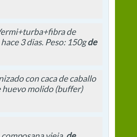
 Vermi+turba+fibra de
, hace 3 dias. Peso: 150g
de
nizado con caca de caballo
e huevo molido (buffer)
de composana vieja.
de