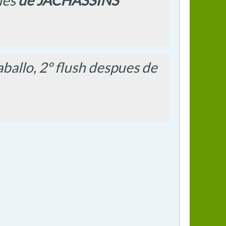
shes
de JACHASSINS
ballo, 2º flush despues de