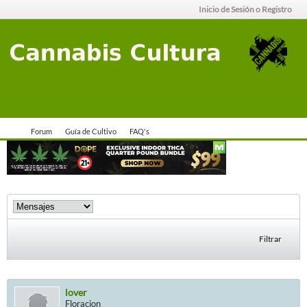
Inicio de Sesión o Registro
Forum
Guía de Cultivo
FAQ's
Acolchado
Filtrar
lover
Floracion