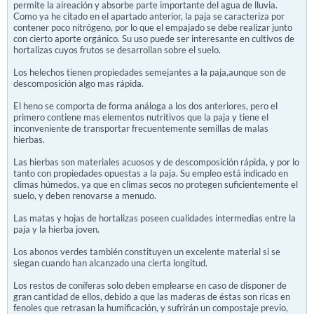
permite la aireación y absorbe parte importante del agua de lluvia.
Como ya he citado en el apartado anterior, la paja se caracteriza por
contener poco nitrógeno, por lo que el empajado se debe realizar junto
con cierto aporte orgánico. Su uso puede ser interesante en cultivos de
hortalizas cuyos frutos se desarrollan sobre el suelo.
Los helechos tienen propiedades semejantes a la paja,aunque son de
descomposición algo mas rápida.
El heno se comporta de forma análoga a los dos anteriores, pero el
primero contiene mas elementos nutritivos que la paja y tiene el
inconveniente de transportar frecuentemente semillas de malas
hierbas.
Las hierbas son materiales acuosos y de descomposición rápida, y por lo
tanto con propiedades opuestas a la paja. Su empleo está indicado en
climas húmedos, ya que en climas secos no protegen suficientemente el
suelo, y deben renovarse a menudo.
Las matas y hojas de hortalizas poseen cualidades intermedias entre la
paja y la hierba joven.
Los abonos verdes también constituyen un excelente material si se
siegan cuando han alcanzado una cierta longitud.
Los restos de coníferas solo deben emplearse en caso de disponer de
gran cantidad de ellos, debido a que las maderas de éstas son ricas en
fenoles que retrasan la humificación, y sufrirán un compostaje previo,