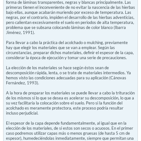
forma de láminas transparentes, negras y blancas principalmente. Las
primeras tienen el inconveniente de no evitar la nascencia de las hierbas
bajo ellas, aunque acabarán muriendo por exceso de temperatura. Las
negras, por el contrario, impiden el desarrollo de las hierbas adventicias,
pero calientan excesivamente el suelo en periodos de alta temperatura,
problema que se subsana colocando láminas de color blanco (Ibarra
Jiménez, 1991).
Para llevar a cabo la práctica del acolchado o mulching, previamente
hay que elegir los materiales que se van a emplear. Según las
circunstancias, preparar dichos materiales, definir el espesor de la capa,
considerar la época de ejecución y tomar una serie de precauciones.
La elección de los materiales se hace según éstos sean de
descomposición rápida, lenta, o se trate de materiales intermedios. Ya
hemos visto las condiciones adecuadas para su aplicación (Cánovas
Fernández, 1993).
A la hora de preparar los materiales se puede llevar a cabo la trituración
de los mismos si lo que se desea es acelerar su descomposición, lo que a
su vez facilitaría la colocación sobre el suelo. Pero si la función del
acolchado es meramente protectora, este proceso podría resultar
incluso perjudicial.
El espesor de la capa depende fundamentalmente, al igual que en la
elección de los materiales, de si estos son secos o acuosos. En el primer
caso podremos utilizar capas más o menos gruesas (de hasta 5 cm de
espesor), humedeciéndolas inmediatamente, siempre que permitan una