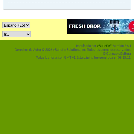
Impulsado por
vBulletin™
Versión 5.6.4
Derechos de Autor © 2026 vBulletin Solutions, Inc. Todos los derechos reservados.
© CannabisCultura
Todas las horas son GMT +1. Esta página fue generada en 09:15:11.