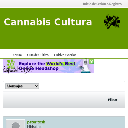
Inicio de Sesión o Registro
Forum
Guía de Cultivo
Cultivo Exterior
¿que hago?
Filtrar
peter tosh
Hidrataci