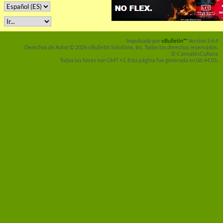
Impulsado por
vBulletin™
Versión 5.6.4
Derechos de Autor © 2026 vBulletin Solutions, Inc. Todos los derechos reservados.
© CannabisCultura
Todas las horas son GMT +1. Esta página fue generada en 06:44:01.